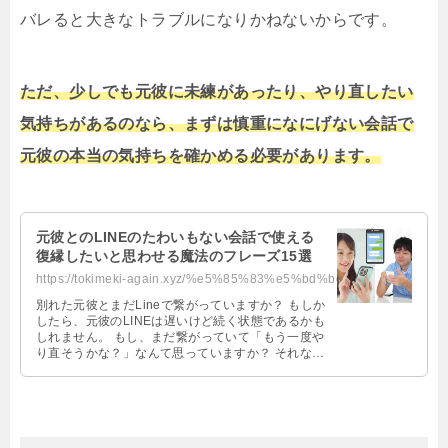
バレると大きなトラブルになりかねないからです。
ただ、少しでも元彼に未練があったり、やり直したい
気持ちがあるのなら、まずは慎重になにげない会話で
元彼の本当の気持ちを確かめる必要があります。
元彼とのLINEのたわいもない会話で使える
復縁したいと思わせる魔法のフレーズ15選
https://tokimeki-again.xyz/%e5%85%83%e5%bd%bcline%e3%81%9f%e3%82%8f%e3%81%84%...
別れた元彼とまだLineで繋がっていますか？ もしか
したら、元彼のLINEは遅いけど続く状態であるかも
しれません。 もし、まだ繋がっていて「もう一度や
り直そうかな？」なんて思っていますか？ それなら
元彼との復縁はLine …