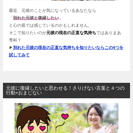
最近、元彼のことが気になっているあなたなら
「
別れた元彼と復縁したい
」
と心の底では感じているのかもしれません。
そこで知りたいのが
元彼の現在の正直な気持ち
ではありまあ
専科？
▶
別れた元彼の現在の正直な気持ちを知りたいならこの4つを
試してみて
元彼に復縁したいと思わせる！さりげない言葉と４つの
行動+おまじない