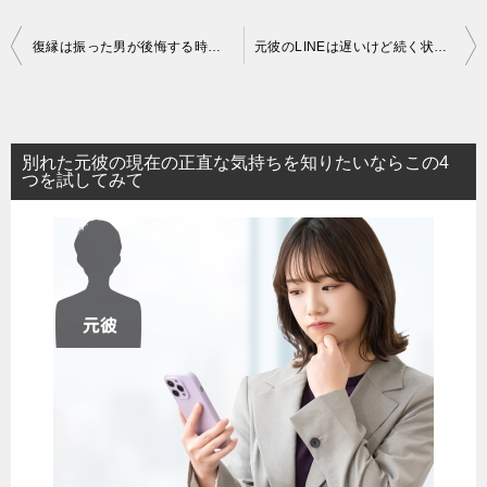
投
復縁は振った男が後悔する時期を狙え！あなたの存在を再認識させるタイミング
元彼のLINEは遅いけど続く状態って良いこと？このままじゃ次の恋に進めない
稿
ナ
ビ
別れた元彼の現在の正直な気持ちを知りたいならこの4
ゲ
つを試してみて
ー
シ
ョ
ン