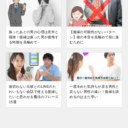
振ったあとの男の心理は意外と
【復縁の可能性がないパター
複雑！復縁は振った男が後悔す
ン】彼の本音を見極めて前に進
る時期を見極めて
むために
途切れない元彼とのLINEのた
一度冷めた気持ちが戻る男性と
わいもない会話で使える復縁し
戻らない男性の違い！復縁を諦
たいと思わせる魔法のフレーズ
めるのはまだ早い
15選