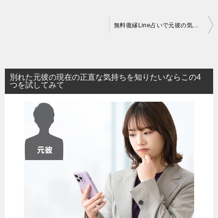
投
無料復縁Line占いで元彼の気持ち・可能性・時期がわかって吹っ切れた
稿
ナ
ビ
別れた元彼の現在の正直な気持ちを知りたいならこの4
ゲ
つを試してみて
ー
シ
ョ
ン