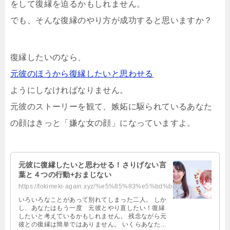
をして復縁を迫るかもしれません。
でも、そんな復縁のやり方が成功すると思いますか？
復縁したいのなら、
元彼のほうから復縁したいと思わせる
ようにしなければなりません。
元彼のストーリーを観て、嫉妬に駆られているあなた
の顔はきっと「嫌な女の顔」になっていますよ。
元彼に復縁したいと思わせる！さりげない言
葉と４つの行動+おまじない
https://tokimeki-again.xyz/%e5%85%83%e5%bd%bc%e3%81%ab%e5%be%a9%e7%b8%81%e3%8...
いろいろなことがあって別れてしまった二人。 しか
し、あなたはもう一度 元彼とやり直したい！復縁
したいと考えているかもしれません。 残念ながら元
彼との復縁は簡単ではありません。 いくらあなたが