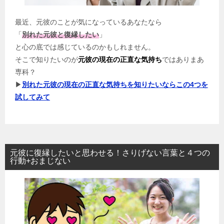
最近、元彼のことが気になっているあなたなら
「
別れた元彼と復縁したい
」
と心の底では感じているのかもしれません。
そこで知りたいのが
元彼の現在の正直な気持ち
ではありまあ
専科？
▶
別れた元彼の現在の正直な気持ちを知りたいならこの4つを
試してみて
元彼に復縁したいと思わせる！さりげない言葉と４つの
行動+おまじない