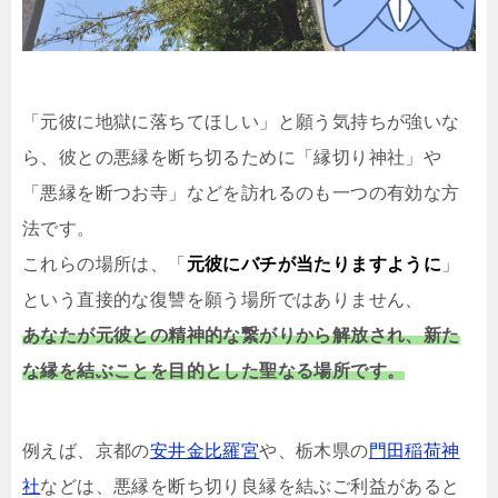
「元彼に地獄に落ちてほしい」と願う気持ちが強いな
ら、彼との悪縁を断ち切るために「縁切り神社」や
「悪縁を断つお寺」などを訪れるのも一つの有効な方
法です。
これらの場所は、「
元彼にバチが当たりますように
」
という直接的な復讐を願う場所ではありません、
あなたが元彼との精神的な繋がりから解放され、新た
な縁を結ぶことを目的とした聖なる場所です。
例えば、京都の
安井金比羅宮
や、栃木県の
門田稲荷神
社
などは、悪縁を断ち切り良縁を結ぶご利益があると