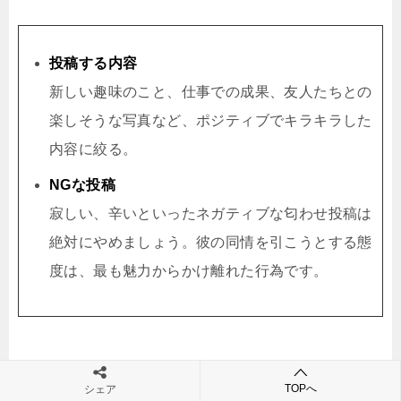
投稿する内容
新しい趣味のこと、仕事での成果、友人たちとの
楽しそうな写真など、ポジティブでキラキラした
内容に絞る。
NGな投稿
寂しい、辛いといったネガティブな匂わせ投稿は
絶対にやめましょう。彼の同情を引こうとする態
度は、最も魅力からかけ離れた行為です。
TOPへ
シェア
【フェーズ②】再接触のタイミングと方法（沈黙