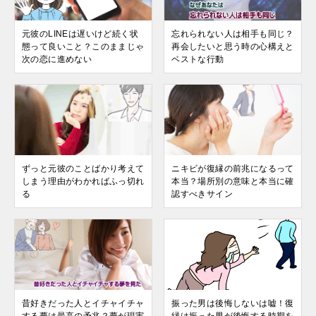
元彼のLINEは遅いけど続く状
忘れられない人は相手も同じ？
態って良いこと？このままじゃ
再会したいと思う時の心構えと
次の恋に進めない
ベストな行動
ずっと元彼のことばかり考えて
ニキビが復縁の前兆になるって
しまう理由がわかればふっ切れ
本当？場所別の意味と本当に確
る
認すべきサイン
昔好きだった人とイチャイチャ
振った男は後悔しないは嘘！復