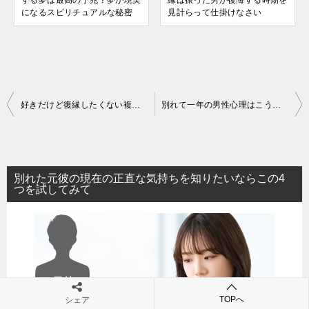
する夢は最高の予兆？夢が現実
縁は振った男が後悔する時期を
になるスピリチュアルな秘密
見計らって仕掛けなさい
投
好きだけど復縁したくない複雑な男性心理を解説！煮え切らない元彼をあなたはどうリードする？
別れて一年の男性心理はこう変わる！「別れてよかった」から「手放して後悔」へ
稿
ナ
ビ
別れた元彼の現在の正直な気持ちを知りたいならこの4
ゲ
つを試してみて
ー
シ
ョ
ン
TOPへ
シェア