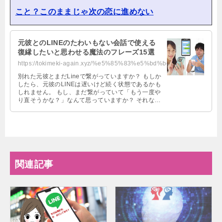
こと？このままじゃ次の恋に進めない
元彼とのLINEのたわいもない会話で使える
復縁したいと思わせる魔法のフレーズ15選
https://tokimeki-again.xyz/%e5%85%83%e5%bd%bcline%e3%81%9f%e3%82%8f%e3%81%84%...
別れた元彼とまだLineで繋がっていますか？ もしか
したら、元彼のLINEは遅いけど続く状態であるかも
しれません。 もし、まだ繋がっていて「もう一度や
り直そうかな？」なんて思っていますか？ それなら
元彼との復縁はLine …
関連記事